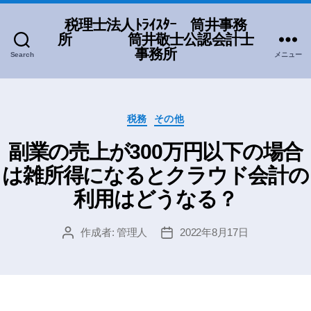
税理士法人ﾄﾗｲｽﾀｰ 筒井事務
所 筒井敬士公認会計士
事務所
Search
メニュー
カ
税務
その他
テ
ゴ
副業の売上が300万円以下の場合
リ
は雑所得になるとクラウド会計の
ー
利用はどうなる？
作成者:
管理人
2022年8月17日
投
投
稿
稿
者
日