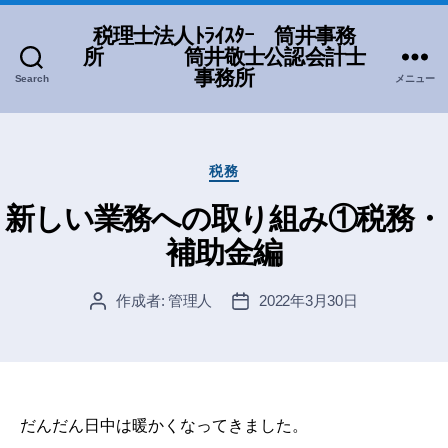
税理士法人ﾄﾗｲｽﾀｰ 筒井事務
所 筒井敬士公認会計士
事務所
Search
メニュー
カ
税務
テ
ゴ
新しい業務への取り組み①税務・
リ
補助金編
ー
作成者:
管理人
2022年3月30日
投
投
稿
稿
者
日
だんだん日中は暖かくなってきました。